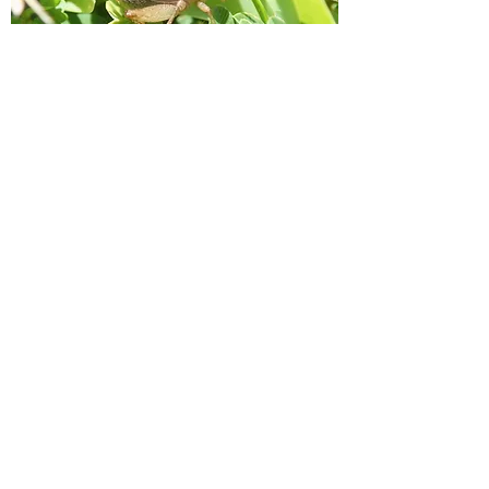
ヒメコガタコオロギ♀
鳴き声が聞こえる、草丈の短い明るい草地を探す
と出てくる。
CONTENTS
GALLERY
‐バッタ類
‐コオロギ類
GOODS
‐キリギリス類
‐suzuri