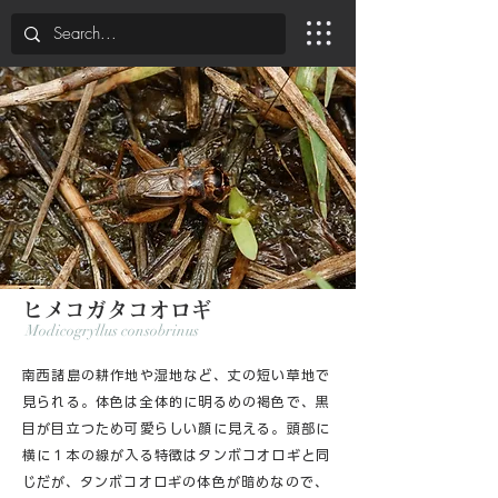
ヒメコガタコオロギ
Modicogryllus consobrinus
南西諸島の耕作地や湿地など、丈の短い草地で
見られる。体色は全体的に明るめの褐色で、黒
目が目立つため可愛らしい顔に見える。頭部に
横に１本の線が入る特徴はタンボコオロギと同
じだが、タンボコオロギの体色が暗めなので、