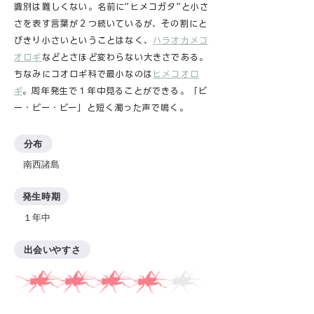
識別は難しくない。名前に”ヒメコガタ”と小さ
さを表す言葉が２つ続いているが、その割にと
びきり小さいということはなく、
ハラオカメコ
オロギ
などとさほど変わらない大きさである。
ちなみにコオロギ科で最小なのは
ヒメコオロ
ギ
。周年発生で１年中見ることができる。「ビ
ー・ビー・ビー」と短く濁った声で鳴く。
分布
南西諸島
発生時期
１年中​
出会いやすさ