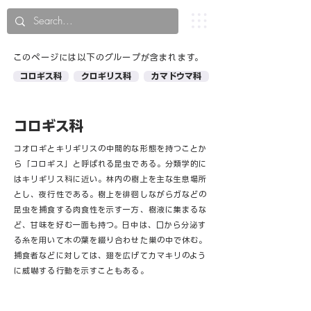
​このページには以下のグループが含まれます。
コロギス科
クロギリス科
カマドウマ科
コロギス科
コオロギとキリギリスの中間的な形態を持つことか
ら「コロギス」と呼ばれる昆虫である。分類学的に
はキリギリス科に近い。林内の樹上を主な生息場所
とし、夜行性である。樹上を徘徊しながらガなどの
昆虫を捕食する肉食性を示す一方、樹液に集まるな
ど、甘味を好む一面も持つ。日中は、口から分泌す
る糸を用いて木の葉を綴り合わせた巣の中で休む。
捕食者などに対しては、翅を広げてカマキリのよう
に威嚇する行動を示すこともある。