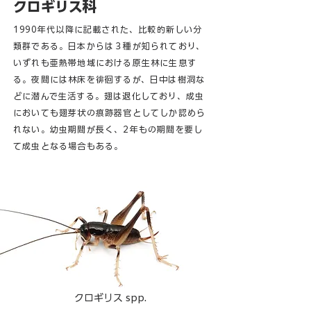
クロギリス科
199
0
年代以降に記載された、比較的新しい分
類群である。日本からは３種が知られており、
いずれも亜熱帯地域における原生林に生息す
る。夜間には林床を徘徊するが、日中は樹洞な
どに潜んで生活する。翅は退化しており、成虫
においても翅芽状の痕跡器官としてしか認めら
れない。幼虫期間が長く、2年もの期間を要し
て成虫となる場合もある。
クロギリス spp.